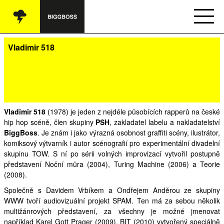
Interpreti
Vladimir 518
Kontakt
E-shop
Booking
Vladimir 518
(1978) je jeden z nejdéle působících rapperů na české
hip hop scéně, člen skupiny
PSH
, zakladatel labelu a nakladatelství
BiggBoss
. Je znám i jako výrazná osobnost graffiti scény, ilustrátor,
komiksový výtvarník i autor scénografií pro experimentální divadelní
skupinu
TOW
. S ní po sérii volných improvizací vytvořil postupně
představení Noční můra (2004), Turing Machine (2006) a Teorie
(2008).
Společně s Davidem Vrbíkem a Ondřejem Anděrou ze skupiny
WWW
tvoří audiovizuální projekt
SPAM
. Ten má za sebou několik
multižánrových představení, za všechny je možné jmenovat
například Karel Gott Prager (2009),
BIT
(2010) vytvořený speciálně