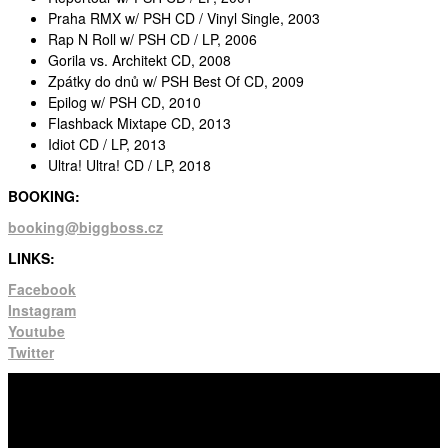
Praha
RMX
w/
PSH
CD / Vinyl Single, 2003
Rap N Roll w/
PSH
CD / LP, 2006
Gorila vs. Architekt CD, 2008
Zpátky do dnů w/
PSH
Best Of CD, 2009
Epilog w/
PSH
CD, 2010
Flashback Mixtape CD, 2013
Idiot CD / LP, 2013
Ultra! Ultra! CD / LP, 2018
BOOKING
:
booking@biggboss.cz
LINKS
:
Facebook
Instagram
Youtube
Twitter