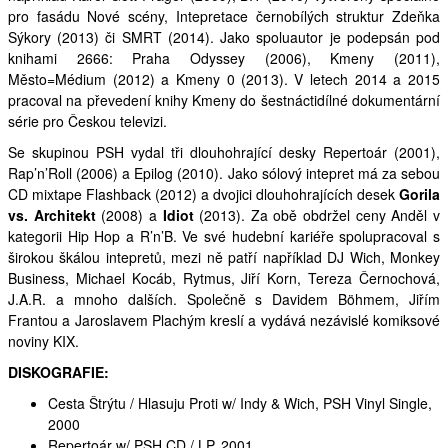
pro fasádu Nové scény, Intepretace černobílých struktur Zdeňka
Sýkory (2013) či
SMRT
(2014). Jako spoluautor je podepsán pod
knihami 2666: Praha Odyssey (2006), Kmeny (2011),
Město=Médium (2012) a Kmeny 0 (2013). V letech 2014 a 2015
pracoval na převedení knihy Kmeny do šestnáctidílné dokumentární
série pro Českou televizi.
Se skupinou
PSH
vydal tři dlouhohrající desky Repertoár (2001),
Rap’n’Roll (2006) a Epilog (2010). Jako sólový intepret má za sebou
CD mixtape Flashback (2012) a dvojici dlouhohrajících desek
Gorila
vs. Architekt
(2008) a
Idiot
(2013). Za obě obdržel ceny Anděl v
kategorii Hip Hop a R’n’B. Ve své hudební kariéře spolupracoval s
širokou škálou intepretů, mezi ně patří například DJ Wich, Monkey
Business, Michael Kocáb, Rytmus, Jiří Korn, Tereza Černochová,
J.A.R. a mnoho dalších. Společně s Davidem Böhmem, Jiřím
Frantou a Jaroslavem Plachým kreslí a vydává nezávislé komiksové
noviny
KIX
.
DISKOGRAFIE
:
Cesta Štrýtu / Hlasuju Proti w/ Indy & Wich,
PSH
Vinyl Single,
2000
Repertoár w/
PSH
CD / LP, 2001